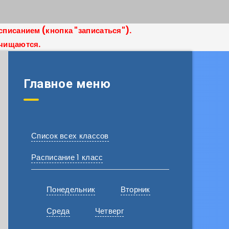
списанием (кнопка "записаться").
очищаются.
Главное меню
Список всех классов
Расписание 1 класс
Понедельник
Вторник
Среда
Четверг