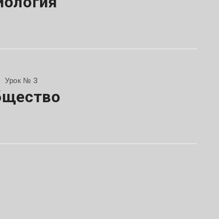
иология
Урок № 3
бщество